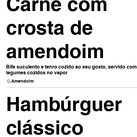
Carne com
crosta de
amendoim
Bife suculento e tenro cozido ao seu gosto, servido com
legumes cozidos no vapor
Amendoim
Hambúrguer
clássico