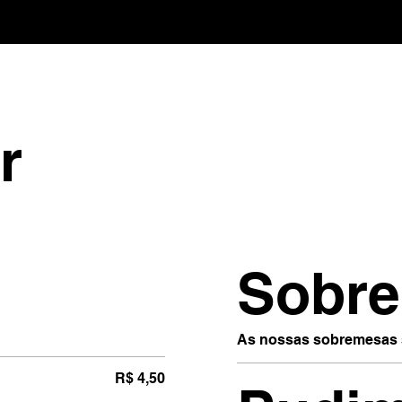
r
Sobr
As nossas sobremesas s
R$ 4,50