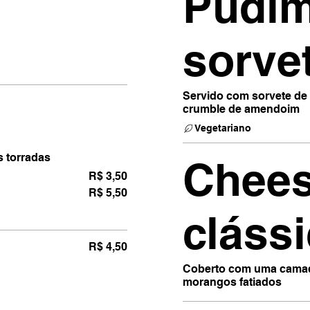
Pudim
sorve
Servido com sorvete de 
crumble de amendoim
Vegetariano
 torradas
Chee
R$ 3,50
R$ 5,50
cláss
R$ 4,50
Coberto com uma camada
morangos fatiados