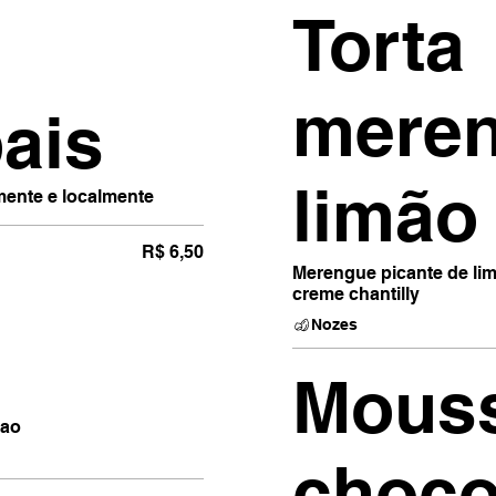
Torta
meren
pais
limão
mente e localmente
R$ 6,50
Merengue picante de lim
creme chantilly
Nozes
Mous
 ao
choco