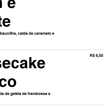
 e
te
baunilha, calda de caramelo e
secake
R$ 6,50
ico
 de geléia de framboesa e