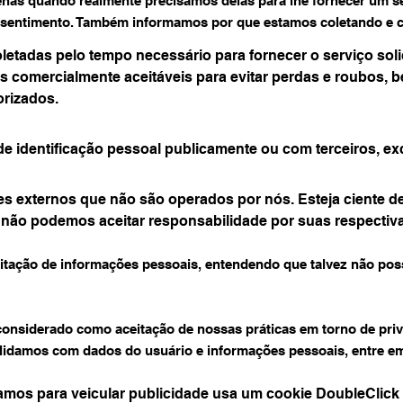
nas quando realmente precisamos delas para lhe fornecer um se
nsentimento. Também informamos por que estamos coletando e 
letadas pelo tempo necessário para fornecer o serviço so
 comercialmente aceitáveis ​​para evitar perdas e roubos,
orizados.
 identificação pessoal publicamente ou com terceiros, exc
ites externos que não são operados por nós. Esteja ciente 
 não podemos aceitar responsabilidade por suas respectivas
licitação de informações pessoais, entendendo que talvez não po
considerado como aceitação de nossas práticas em torno de pri
 lidamos com dados do usuário e informações pessoais, entre e
mos para veicular publicidade usa um cookie DoubleClick 