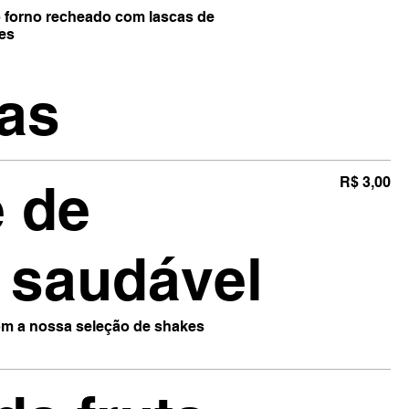
 forno recheado com lascas de
es
as
 de
R$ 3,00
s saudável
om a nossa seleção de shakes